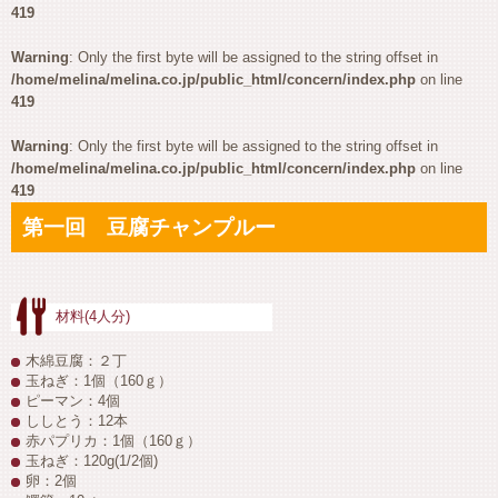
419
Warning
: Only the first byte will be assigned to the string offset in
/home/melina/melina.co.jp/public_html/concern/index.php
on line
419
Warning
: Only the first byte will be assigned to the string offset in
/home/melina/melina.co.jp/public_html/concern/index.php
on line
419
第一回 豆腐チャンプルー
材料(4人分)
木綿豆腐：２丁
玉ねぎ：1個（160ｇ）
ピーマン：4個
ししとう：12本
赤パプリカ：1個（160ｇ）
玉ねぎ：120g(1/2個)
卵：2個