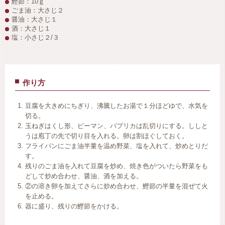
鰹節：10ｇ
ごま油：大さじ２
醤油：大さじ１
酒：大さじ１
塩：小さじ２/３
作り方
豆腐を大きめにちぎり、沸騰したお湯で１分ほどゆで、水気を
切る。
玉ねぎはくし形、ピーマン、パプリカは乱切りにする。ししと
うは庖丁の先で切り目を入れる。卵は割ほぐしておく。
フライパンにごま油半量を温め野菜、塩を入れて、炒めとりだ
す。
残りのごま油を入れて豆腐を炒め、焼き色がついたら野菜をも
どして炒め合わせ、醤油、酒を加える。
②の溶き卵を加えてさらに炒め合わせ、鰹節の半量を混ぜて火
を止める。
器に盛り、残りの鰹節をかける。