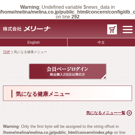
Warning
: Undefined variable $news_data in
/home/melina/melina.co.jp/public_html/concern/config/db
on line
292
English
中文
TOP
気になる健康メニュー
気になる健康メニュー
気になるメニュー一覧
Warning
: Only the first byte will be assigned to the string offset in
/home/melina/melina.co.jp/public_html/concern/index.php
on line